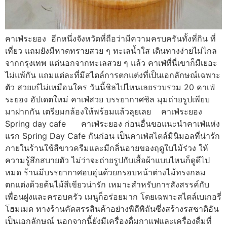
คาเฟ่ระยอง อีกหนึ่งจังหวัดที่ถือว่ามีความครบครันทั้งที่กิน ที่
เที่ยว แถมยังมีหาดทรายสวย ๆ ทะเลน้ำใส เดินทางง่ายไม่ไกล
จากกรุงเทพ แต่นอกจากทะเลสวย ๆ แล้ว คาเฟ่ที่นี่เขาก็มีเยอะ
ไม่แพ้กัน แถมแต่ละที่มีสไตล์การตกแต่งที่เป็นเอกลักษณ์เฉพาะ
ตัว สวยเก๋ไม่เหมือนใคร วันนี้ชิลไปไหนเลยรวบรวม 20 คาเฟ่
ระยอง อัปเดตใหม่ คาเฟ่สวย บรรยากาศชิล มุมถ่ายรูปเพียบ
มาฝากกัน เตรียมกล้องให้พร้อมแล้วลุยเลย คาเฟ่ระยอง
Spring day cafe คาเฟ่ระยอง ก่อนอื่นขอแนะนำคาเฟ่แห่ง
แรก Spring Day Cafe กันก่อน เป็นคาเฟ่สไตล์มินิมอลที่น่ารัก
ภายในร้านใช้สีขาวครีมและมีกลิ่นอายของฤดูใบไม้ร่วง ให้
ความรู้สึกสบายตัว ไม่ว่าจะถ่ายรูปกับเสื้อผ้าแบบไหนก็ดูดีไป
หมด ร้านมีบรรยากาศอบอุ่นด้วยกรอบหน้าต่างไม้ทรงกลม
ตกแต่งด้วยต้นไม้สีเขียวน่ารัก เหมาะสำหรับการสังสรรค์กับ
เพื่อนฝูงและครอบครัว เมนูก็อร่อยมาก โดยเฉพาะสไตล์เบเกอรี่
โฮมเมด ทางร้านคัดสรรสินค้าอย่างพิถีพิถันซึ่งสร้างรสชาติอัน
เป็นเอกลักษณ์ นอกจากนี้ยังมีเครื่องดื่มกาแฟและเครื่องดื่มที่