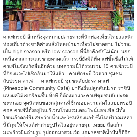
คาเฟ่กระบี่ อีกหนึ่งจุดหมายปลายทางที่นักท่องเที่ยวไทยและนัก
ท่องเที่ยวต่างชาติต่างหลั่งไหลเข้ามาเที่ยวไม่ขาดสาย ไม่ว่าจะ
เป็น high season หรือ low season ที่นี่ยังคึกคักไม่น้อย นอก
เหนือจากเกาะและชายหาดแล้ว กระบี่ยังมีดีที่คาเฟ่ขึ้นชื่อไม่แพ้
คาเฟ่ในจังหวัดอื่นอีกด้วย บทความนี้ได้รวบรวม 15 คาเฟ่กระบี่
ที่ต้องแวะไปเช็กอินมาให้แล้ว คาเฟ่กระบี่ วิวสวย ชุมชน
สับปะรด คาเฟ่ คาเฟ่กระบี่ ชุมชนสับปะรด คาเฟ่
(Pineapple Community Café) มาถึงถิ่นปลูกสับปะรด ราชินี
แห่งผลไม้เขตร้อนชื้น ทั้งที ก็ต้องมาแวะคาเฟ่ชุมชนสับปะรด
ซะหน่อย จุดนัดพบของกลุ่มคนที่ชื่นชอบความสดใสแบบทรอปิ
คอล คาเฟ่นี้ตั้งอยู่ในบริเวณโรงแรมเดอะไพน์แอพเพิล มีทั้ง
โซนเอ้าดอร์ริมสระว่ายน้ำและโซนห้องแอร์ ซึ่งในบริเวณเหล่า
นี้มีมุมให้โพสต์ท่าถ่ายรูปไฉไลอยู่หลายมุม เหยยย ถือแก้ว
มะพร้าวยืนถ่ายรูป รูปออกมาสวยเว้อ แถมรสชาติน้ำปั่นก็ดีอีก