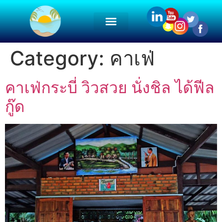
Category:
คาเฟ่
คาเฟ่กระบี่ วิวสวย นั่งชิล ได้ฟีล
กู๊ด